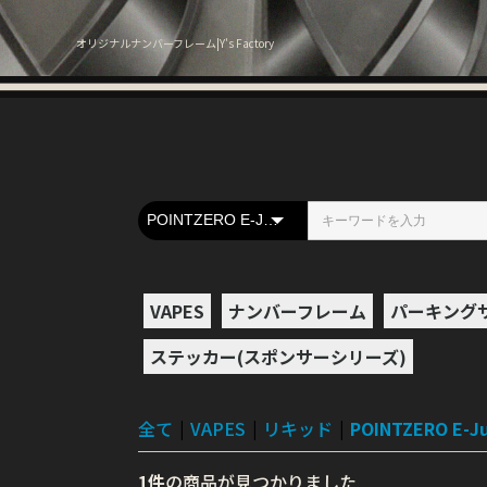
オリジナルナンバーフレーム|Y's Factory
VAPES
ナンバーフレーム
パーキング
ステッカー(スポンサーシリーズ)
本体
アトマイザー
リキッド
バッテリー
ケース・ポーチ
AIRIS関連
その他
オールインワ
スターターキ
テクニカル
メカニカル(
スコンカー(
クリアロマイ
RDA
RTA,RDTA
BOMBO
HiLIQ
Dr.Vapes
Witchcraft
Coastal Clo
ALT ZERO
Nitro's Cold
KawaiiVape
ColibriVape 
ROC (Republi
POINTZERO E
MK LAB
kardinal e-l
OPMH Proje
CBDfx
COF
PROPAGAND
Shijin Vapor
Marina vape
USA VAPE L
BAD DRIP E-
FRISCO VAP
CBDリキッド
RexJuice
VAMPIRE VA
Chronic Juic
Shake Pop
Shaky Brew
Psiquid e-Li
BEETLE JUI
BANDITO jui
RIOT SQUAD
YAMIVAPOR
MERAKinfus
GRIMM CREA
VSリキッド
LOOM
ARMANDE de
BANGIN
BURST
Coolant
Cupcake
ELIQUID FR
MOEN JUICE
naked100
なにわでんね
Neighborho
OKVMI
Pablic Bru
Ripe Vapes
SKWEZED
TSL Flavors
Vaping Bird
その他
DESCE
ドリップチッ
交換用コイル
ビルド用品
その他
ドシステム
ミ)
ィーダー)
Brewing Co.
Liquid
Chimps)
VAPORS
VAPOR&BOH
ELIQUIDZ
ド
数字
A
B
C
D
E
F
G
H
I
J
K
L
M
N
O
P
Q
R
S
T
U
V
W
X
Y
Z
日本語
全て
|
VAPES
|
リキッド
|
POINTZERO E-Ju
1件
の商品が見つかりました