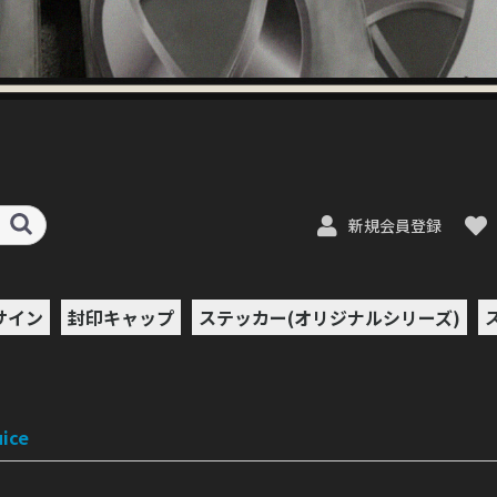
新規会員登録
サイン
封印キャップ
ステッカー(オリジナルシリーズ)
ン/ポッ
ット
フル・セ
ボトムフ
ザー
uds
 Brew
E-
c of
-Juice
iquid
ct
A
AB
JUICE
ER
PE
e
s
quid
CE
ce
&SUGOI
ion
TIONS
ANCE
ん
od
y
プ
&ポッ
OVAPE
ice