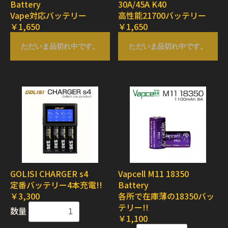
Battery
30A/45A K40
Vape対応バッテリー
高性能21700バッテリー
￥1,650
￥1,650
ただいま品切れ中です。
ただいま品切れ中です。
GOLISI CHARGER s4
Vapcell M11 18350
定番バッテリー4本充電!!
Battery
￥3,300
各所で在庫薄の18350バッ
テリー!!
数量
￥1,100