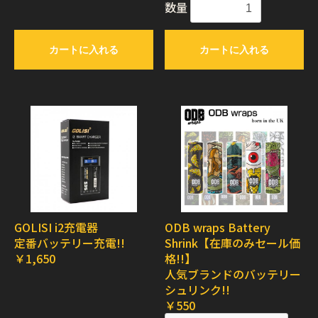
数量
カートに入れる
カートに入れる
GOLISI i2充電器
ODB wraps Battery
定番バッテリー充電!!
Shrink【在庫のみセール価
￥1,650
格!!】
人気ブランドのバッテリー
シュリンク!!
￥550