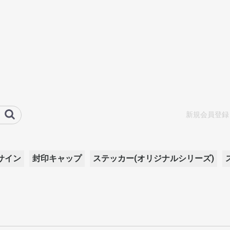
新規会員登録
サイン
封印キャップ
ステッカー(オリジナルシリーズ)
ン/ポッ
ット
フル・セ
ボトムフ
ザー
rewing Co.
ds
Brew
-Liquid
c of Chimps)
-Juice
uid
t
A
AB
JUICE
ER
PE
e
uid
CE VAPORS
ce
&SUGOIVAPOR&BOHOVAPE
on
TIONS
 ELIQUIDZ
NCE
ん
d
プ
&ポッ