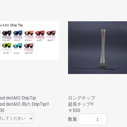
d dotAIO DripTip
ロングチップ
od dotAIO 用の DripTip!!
超長チップ!!
00
￥550
数量