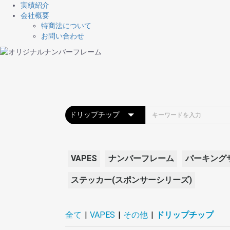
実績紹介
会社概要
特商法について
お問い合わせ
VAPES
ナンバーフレーム
パーキング
ステッカー(スポンサーシリーズ)
本体
アトマイザー
リキッド
バッテリー
ケース・ポーチ
AIRIS関連
その他
オールインワ
スターターキ
テクニカル
メカニカル(
スコンカー(
クリアロマイ
RDA
RTA,RDTA
BOMBO
HiLIQ
Dr.Vapes
Witchcraft B
Coastal Clou
ALT ZERO
Nitro's Cold 
KawaiiVape
ColibriVape E
ROC (Republi
POINTZERO E
MK LAB
kardinal e-liq
OPMH Projec
CBDfx
COF
PROPAGAND
Shijin Vapor
Marina vape
USA VAPE L
BAD DRIP E-
FRISCO VAP
CBDリキッド
RexJuice
VAMPIRE VA
Chronic Juic
Shake Pop
Shaky Brews
Psiquid e-Liq
BEETLE JUI
BANDITO jui
RIOT SQUAD
YAMIVAPOR
MERAKinfusi
GRIMM CREA
VSリキッド
LOOM
ARMANDE de
BANGIN
BURST
Coolant
Cupcake
ELIQUID FRA
MOEN JUICE
naked100
なにわでんね
Neighborhoo
OKVMI
Pablic Bru
Ripe Vapes
SKWEZED
TSL Flavors
Vaping Birdy
その他
DESCE
ドリップチッ
交換用コイル
ビルド用品
その他
ドシステム
ミ)
ィーダー)
ド
数字
A
B
C
D
E
F
G
H
I
J
K
L
M
N
O
P
Q
R
S
T
U
V
W
X
Y
Z
日本語
全て
|
VAPES
|
その他
|
ドリップチップ