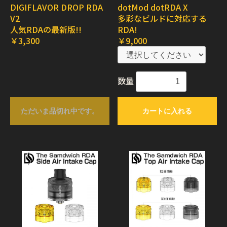
DIGIFLAVOR DROP RDA
dotMod dotRDA X
V2
多彩なビルドに対応する
人気RDAの最新版!!
RDA!
￥3,300
￥9,000
数量
ただいま品切れ中です。
カートに入れる