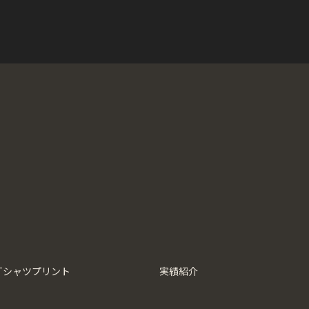
Tシャツプリント
実績紹介