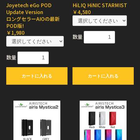
Joyetech eGo POD
HiLIQ HiNIC STARMIST
Update Version
￥4,580
ロングセラーAIOの最新
POD版!
￥1,980
数量
数量
カートに入れる
カートに入れる