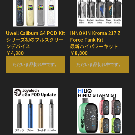
Uwell Caliburn G4 POD Kit
INNOKIN Kroma 217 Z
シリーズ初のフルスクリー
Force Tank Kit
ンデバイス!
最新ハイパワーキット
￥4,980
￥8,800
ただいま品切れ中です。
ただいま品切れ中です。