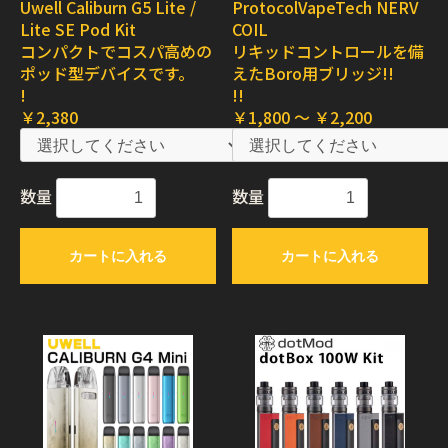
Uwell Caliburn G5 Lite /
ProtocolVapeTech NERV
Lite SE Pod Kit
COIL
コンパクトでコスパ高めの
リキッドコントロールを備
ポッド型デバイスです。
えたBoro用ブリッジ!!
!
!!
￥2,380
￥1,800 ～ ￥2,200
数量
数量
カートに入れる
カートに入れる