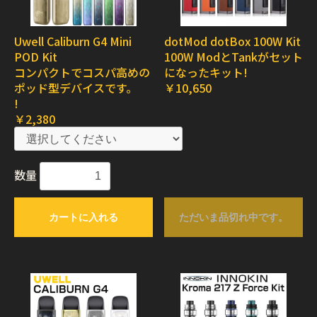
Uwell Caliburn G4 Mini
dotMod dotBox 100W Kit
POD Kit
100W ModとTankがセット
コンパクトでコスパ高めの
になったキット!
ポッド型デバイスです。
￥10,650
!
￥2,380
数量
カートに入れる
ただいま品切れ中です。