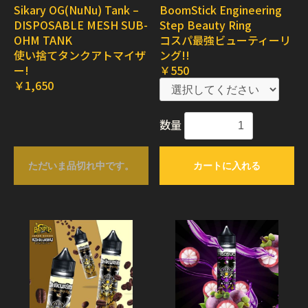
Sikary OG(NuNu) Tank –
BoomStick Engineering
DISPOSABLE MESH SUB-
Step Beauty Ring
OHM TANK
コスパ最強ビューティーリ
使い捨てタンクアトマイザ
ング!!
ー!
￥550
￥1,650
数量
ただいま品切れ中です。
カートに入れる