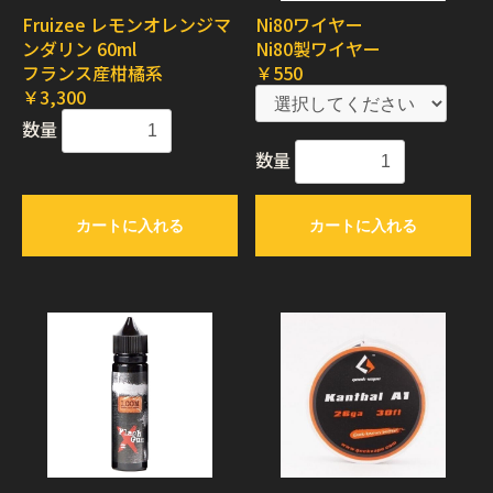
Fruizee レモンオレンジマ
Ni80ワイヤー
ンダリン 60ml
Ni80製ワイヤー
フランス産柑橘系
￥550
￥3,300
数量
数量
カートに入れる
カートに入れる