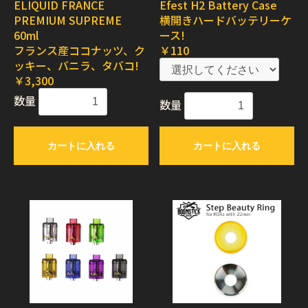
ELIQUID FRANCE
Efest H2 Battery Case
PREMIUM SUPREME
横開きハードバッテリーケ
60ml
ース!
フランス産ココナッツ、ク
￥110
ッキー、バニラ、タバコ!
￥3,300
数量
数量
カートに入れる
カートに入れる