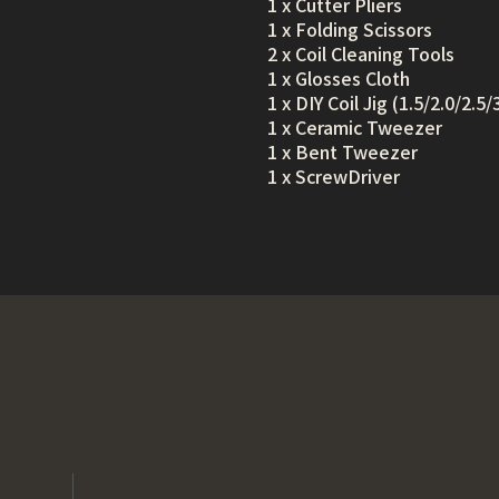
1 x Cutter Pliers
1 x Folding Scissors
2 x Coil Cleaning Tools
1 x Glosses Cloth
1 x DIY Coil Jig (1.5/2.0/2.5
1 x Ceramic Tweezer
1 x Bent Tweezer
1 x ScrewDriver