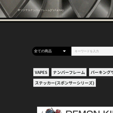
オリジナルナンバーフレーム|Y's Factory
VAPES
ナンバーフレーム
パーキング
ステッカー(スポンサーシリーズ)
本体
アトマイザー
リキッド
バッテリー
ケース・ポーチ
AIRIS関連
その他
オールインワ
スターターキ
テクニカル
メカニカル(
スコンカー(
クリアロマイ
RDA
RTA,RDTA
BOMBO
HiLIQ
Dr.Vapes
Witchcraft
Coastal Clo
ALT ZERO
Nitro's Cold
KawaiiVape
ColibriVape 
ROC (Republi
POINTZERO E
MK LAB
kardinal e-l
OPMH Proje
CBDfx
COF
PROPAGAND
Shijin Vapor
Marina vape
USA VAPE L
BAD DRIP E-
FRISCO VAP
CBDリキッド
RexJuice
VAMPIRE VA
Chronic Juic
Shake Pop
Shaky Brew
Psiquid e-Li
BEETLE JUI
BANDITO jui
RIOT SQUAD
YAMIVAPOR
MERAKinfus
GRIMM CREA
VSリキッド
LOOM
ARMANDE de
BANGIN
BURST
Coolant
Cupcake
ELIQUID FR
MOEN JUICE
naked100
なにわでんね
Neighborho
OKVMI
Pablic Bru
Ripe Vapes
SKWEZED
TSL Flavors
Vaping Bird
その他
DESCE
ドリップチッ
交換用コイル
ビルド用品
その他
ドシステム
ミ)
ィーダー)
Brewing Co.
Liquid
Chimps)
VAPORS
VAPOR&BOH
ELIQUIDZ
ド
数字
A
B
C
D
E
F
G
H
I
J
K
L
M
N
O
P
Q
R
S
T
U
V
W
X
Y
Z
日本語