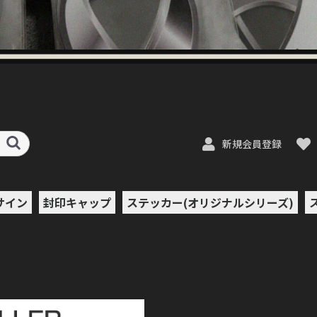
新規会員登録
サイン
封印キャップ
ステッカー(オリジナルシリーズ)
ン/ポッ
ット
フル・セ
ボトムフ
ザー
uds
 Brew
E-
c of
-Juice
iquid
ct
A
AB
JUICE
ER
PE
e
s
quid
CE
ce
&SUGOI
ion
TIONS
ANCE
ん
od
y
プ
&ポッ
OVAPE