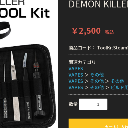
DEMON KILLER
￥2,500
税込
商品コード：
ToolKitSteam
関連カテゴリ
VAPES
VAPES
＞
その他
VAPES
＞
その他
＞
その他
VAPES
＞
その他
＞
ビルド
数量
カートに入